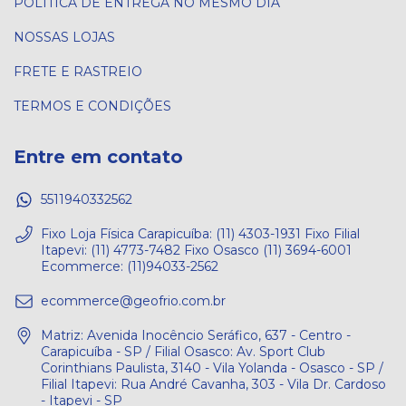
POLÍTICA DE ENTREGA NO MESMO DIA
NOSSAS LOJAS
FRETE E RASTREIO
TERMOS E CONDIÇÕES
Entre em contato
5511940332562
Fixo Loja Física Carapicuíba: (11) 4303-1931 Fixo Filial
Itapevi: (11) 4773-7482 Fixo Osasco (11) 3694-6001
Ecommerce: (11)94033-2562
ecommerce@geofrio.com.br
Matriz: Avenida Inocêncio Seráfico, 637 - Centro -
Carapicuíba - SP / Filial Osasco: Av. Sport Club
Corinthians Paulista, 3140 - Vila Yolanda - Osasco - SP /
Filial Itapevi: Rua André Cavanha, 303 - Vila Dr. Cardoso
- Itapevi - SP