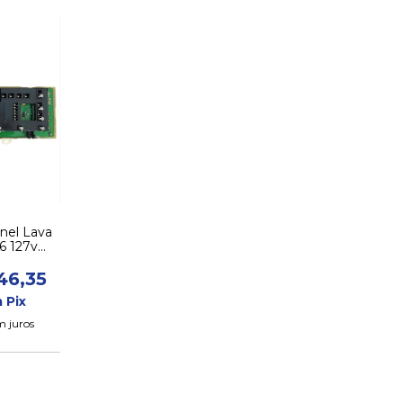
inel Lava
6 127v
31
46,35
m
Pix
m juros