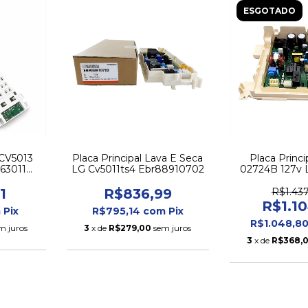
ESGOTADO
 CV5013
Placa Principal Lava E Seca
Placa Princ
63011
LG Cv5011ts4 Ebr88910702
02724B 127v 
Samsung WD
WD13T7
1
R$836,99
R$1.437
R$1.1
m
Pix
R$795,14
com
Pix
R$1.048,8
m juros
3
x de
R$279,00
sem juros
3
x de
R$368,