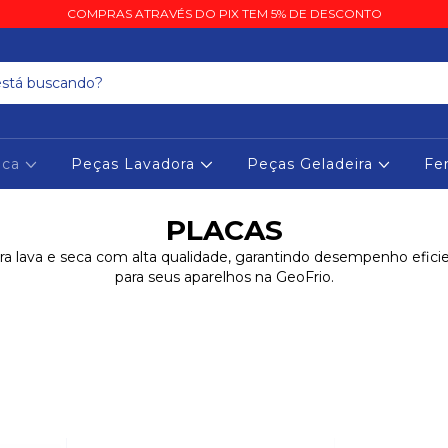
COMPRAS ATRAVÉS DO PIX TEM 5% DE DESCONTO
eca
Peças Lavadora
Peças Geladeira
Fe
PLACAS
ra lava e seca com alta qualidade, garantindo desempenho eficie
para seus aparelhos na GeoFrio.