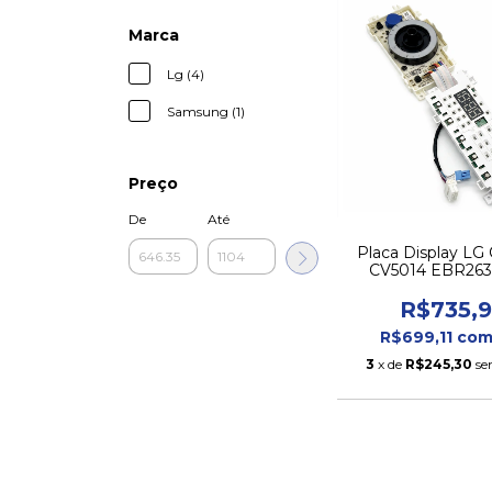
Marca
Lg (4)
Samsung (1)
Preço
De
Até
Placa Display LG
CV5014 EBR263
Original
R$735,9
R$699,11
co
3
x de
R$245,30
se