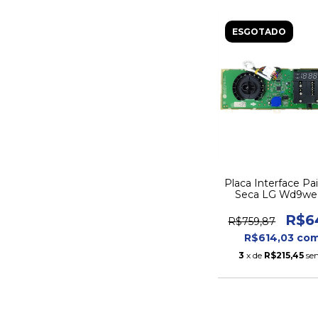
ESGOTADO
Placa Interface Pa
Seca LG Wd9we
Ebr826830
R$6
R$759,87
R$614,03
co
3
x de
R$215,45
se