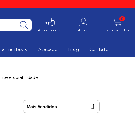
0
Atendimento
Minha conta
Meu carrinho
rramentas
Atacado
Blog
Contato
nte e durabilidade