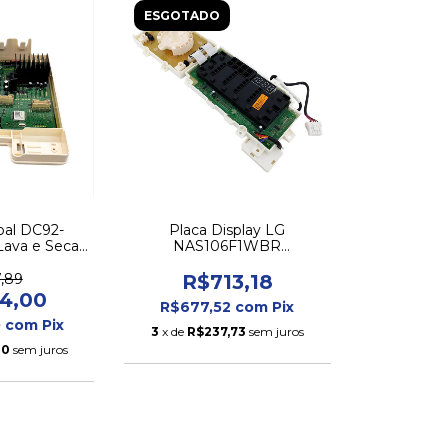
ESGOTADO
ipal DC92-
Placa Display LG
Lava e Seca
NAS106F1WBR
13T704DBH
EBR78770629 Original
04DBX
Nova
,89
R$713,18
04,00
R$677,52
com
Pix
0
com
Pix
3
x de
R$237,73
sem juros
00
sem juros