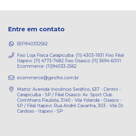
Entre em contato
5511940332562
Fixo Loja Física Carapicuíba: (11) 4303-1931 Fixo Filial
Itapevi: (11) 4773-7482 Fixo Osasco (11) 3694-6001
Ecommerce: (11)94033-2562
ecommerce@geofrio.com.br
Matriz: Avenida Inocêncio Seráfico, 637 - Centro -
Carapicuíba - SP / Filial Osasco: Av. Sport Club
Corinthians Paulista, 3140 - Vila Yolanda - Osasco -
SP / Filial Itapevi: Rua André Cavanha, 303 - Vila Dr.
Cardoso - Itapevi - SP