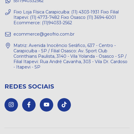
5511940332562
Fixo Loja Física Carapicuíba: (11) 4303-1931 Fixo Filial
Itapevi: (11) 4773-7482 Fixo Osasco (11) 3694-6001
Ecommerce: (11)94033-2562
ecommerce@geofrio.com.br
Matriz: Avenida Inocêncio Seráfico, 637 - Centro -
Carapicuíba - SP / Filial Osasco: Av. Sport Club
Corinthians Paulista, 3140 - Vila Yolanda - Osasco - SP /
Filial Itapevi: Rua André Cavanha, 303 - Vila Dr. Cardoso
- Itapevi - SP
REDES SOCIAIS