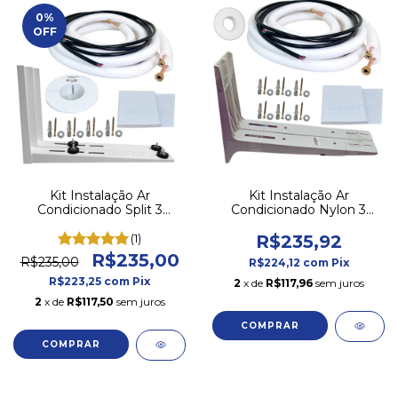
0
%
OFF
Kit Instalação Ar
Kit Instalação Ar
Condicionado Split 3
Condicionado Nylon 3
Metros 9000 BTUs - 7 A
Metros 7 A 12000 Btus
12000 BTUs
(1)
R$235,92
R$235,00
R$235,00
R$224,12
com
Pix
R$223,25
com
Pix
2
x de
R$117,96
sem juros
2
x de
R$117,50
sem juros