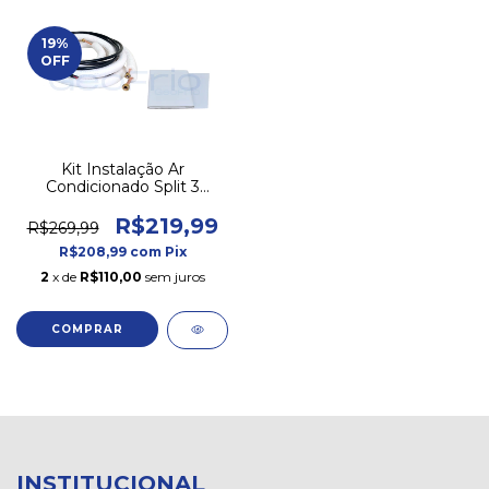
19
%
OFF
Kit Instalação Ar
Condicionado Split 3
Metros 7 A 12000 Btus
SEM SUPORTE
R$219,99
R$269,99
R$208,99
com
Pix
2
x de
R$110,00
sem juros
INSTITUCIONAL