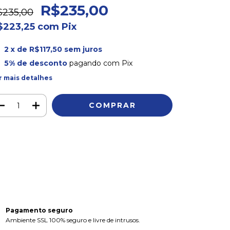
R$235,00
$235,00
$223,25
com
Pix
2
x de
R$117,50
sem juros
5% de desconto
pagando com Pix
r mais detalhes
Meios de envio
ALTERAR CEP
regas para o CEP:
CALCULAR
ça login
e use seus dados de entrega
o sei meu CEP
Pagamento seguro
Ambiente SSL 100% seguro e livre de intrusos.