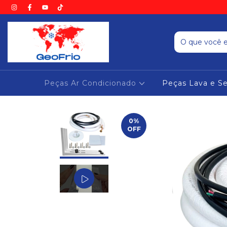
Peças Ar Condicionado
Peças Lava e S
0
%
OFF