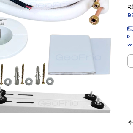
R
R
Ve
Ent
Fa
Nã