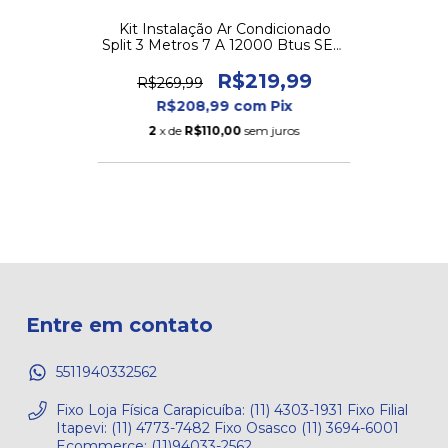
Kit Instalação Ar Condicionado
Split 3 Metros 7 A 12000 Btus SEM
SUPORTE
R$219,99
R$269,99
R$208,99
com
Pix
2
x de
R$110,00
sem juros
Entre em contato
5511940332562
Fixo Loja Física Carapicuíba: (11) 4303-1931 Fixo Filial
Itapevi: (11) 4773-7482 Fixo Osasco (11) 3694-6001
Ecommerce: (11)94033-2562