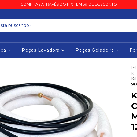
COMPRAS ATRAVÉS DO PIX TEM 5% DE DESCONTO
eca
Peças Lavadora
Peças Geladeira
Fe
Iní
KI
Ki
90
K
C
M
1