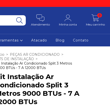
0
Atendimento
Minha conta
Meu carrinho
rramentas
Atacado
Blog
Contato
cio
>
PEÇAS AR CONDICIONADO
>
TS DE INSTALAÇÃO
>
t Instalação Ar Condicionado Split 3 Metros
00 BTUs - 7 A 12000 BTUs
it Instalação Ar
ondicionado Split 3
etros 9000 BTUs - 7 A
2000 BTUs