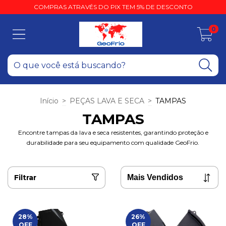
COMPRAS ATRAVÉS DO PIX TEM 5% DE DESCONTO
0
Início
>
PEÇAS LAVA E SECA
>
TAMPAS
TAMPAS
Encontre tampas da lava e seca resistentes, garantindo proteção e
durabilidade para seu equipamento com qualidade GeoFrio.
Filtrar
28
%
26
%
OFF
OFF