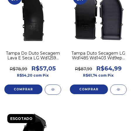
Tampa Do Duto Secagem
Tampa Duto Secagem LG
Lava E Seca LG Wd12596
Wd1485 Wd1403 Wd9ep6
Wd1252 Wd1014
Wd9we 5208er1008a
R$57,05
R$64,99
R$78,99
R$87,99
R$54,20
com
Pix
R$61,74
com
Pix
ESGOTADO