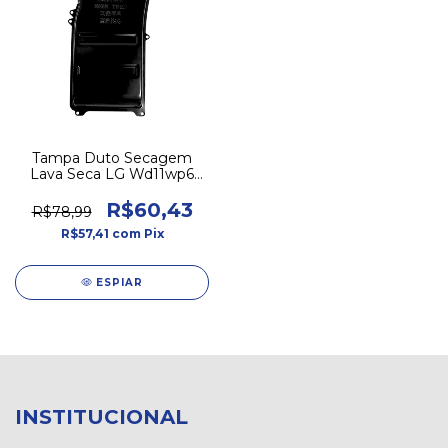
Tampa Duto Secagem
Lava Seca LG Wd11wp6
Wd11wp6a 5208ER1006A
R$60,43
R$78,99
R$57,41
com
Pix
ESPIAR
INSTITUCIONAL