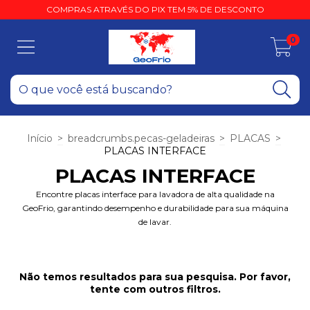
COMPRAS ATRAVÉS DO PIX TEM 5% DE DESCONTO
0
Início
>
breadcrumbs.pecas-geladeiras
>
PLACAS
>
PLACAS INTERFACE
PLACAS INTERFACE
Encontre placas interface para lavadora de alta qualidade na
GeoFrio, garantindo desempenho e durabilidade para sua máquina
de lavar.
Não temos resultados para sua pesquisa. Por favor,
tente com outros filtros.