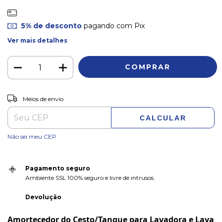
5% de desconto
pagando com Pix
Ver mais detalhes
ALTERAR CEP
Entregas para o CEP:
Meios de envio
CALCULAR
Não sei meu CEP
Pagamento seguro
Ambiente SSL 100% seguro e livre de intrusos.
Devolução
Amortecedor do Cesto/Tanque para Lavadora e Lava