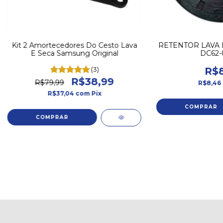
Kit 2 Amortecedores Do Cesto Lava
RETENTOR LAVA 
E Seca Samsung Original
DC62-
(3)
R$8
R$38,99
R$79,99
R$8,46
R$37,04
com
Pix