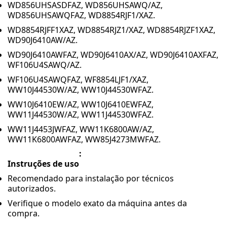
WD856UHSASDFAZ, WD856UHSAWQ/AZ,
WD856UHSAWQFAZ, WD8854RJF1/XAZ.
WD8854RJFF1XAZ, WD8854RJZ1/XAZ, WD8854RJZF1XAZ,
WD90J6410AW/AZ.
WD90J6410AWFAZ, WD90J6410AX/AZ, WD90J6410AXFAZ,
WF106U4SAWQ/AZ.
WF106U4SAWQFAZ, WF8854LJF1/XAZ,
WW10J44530W/AZ, WW10J44530WFAZ.
WW10J6410EW/AZ, WW10J6410EWFAZ,
WW11J44530W/AZ, WW11J44530WFAZ.
WW11J4453JWFAZ, WW11K6800AW/AZ,
WW11K6800AWFAZ, WW85J4273MWFAZ.
:
Instruções de uso
Recomendado para instalação por técnicos
autorizados.
Verifique o modelo exato da máquina antes da
compra.