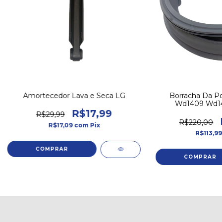
Amortecedor Lava e Seca LG
Borracha Da P
Wd1409 Wd14
Mds55
R$17,99
R$29,99
R$220,00
R$17,09
com
Pix
R$113,9