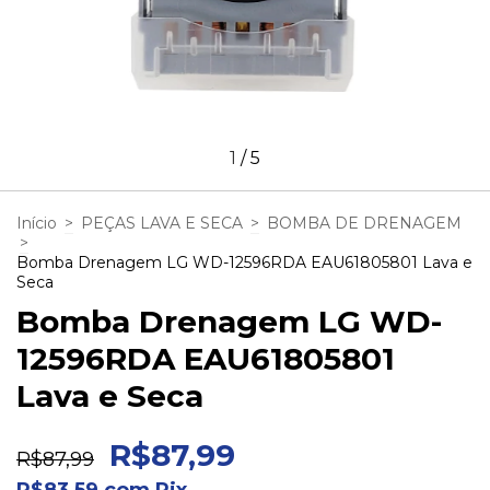
1
/
5
Início
>
PEÇAS LAVA E SECA
>
BOMBA DE DRENAGEM
>
Bomba Drenagem LG WD-12596RDA EAU61805801 Lava e
Seca
Bomba Drenagem LG WD-
12596RDA EAU61805801
Lava e Seca
R$87,99
R$87,99
R$83,59
com
Pix