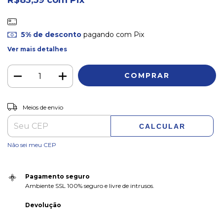
5% de desconto
pagando com Pix
Ver mais detalhes
ALTERAR CEP
Entregas para o CEP:
Meios de envio
CALCULAR
Não sei meu CEP
Pagamento seguro
Ambiente SSL 100% seguro e livre de intrusos.
Devolução